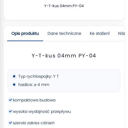
Y-T-kus 04mm PY-04
Opis produktu
Dane techniczne
Ke stažení
Názo
Y-T-kus 04mm PY-04
Typ rychlospojky: Y T
hadice: ⌀ 4 mm
kompaktowa budowa
wysoka wydajność przepływu
szeroki zakres ciśnień