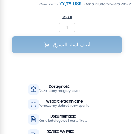
٢٧٫٣٩ US$
الكميّة
أضف لسلة التسوق
Dostępność
Duże stany magazynowe
Wsparcie techniczne
Pomożemy dobrać rozwiązanie
Dokumentacja
Karty katalogowe i certyfikaty
Szybka wysyłka