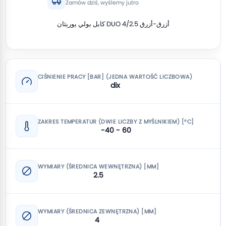
Zamów dziś, wyślemy jutro
كابل بولي يوريثان DUO 4/2.5 أزرق-أزرق
CIŚNIENIE PRACY [BAR] (JEDNA WARTOŚĆ LICZBOWA)
dix
ZAKRES TEMPERATUR (DWIE LICZBY Z MYŚLNIKIEM) [°C]
-40 - 60
WYMIARY (ŚREDNICA WEWNĘTRZNA) [MM]
2.5
WYMIARY (ŚREDNICA ZEWNĘTRZNA) [MM]
4