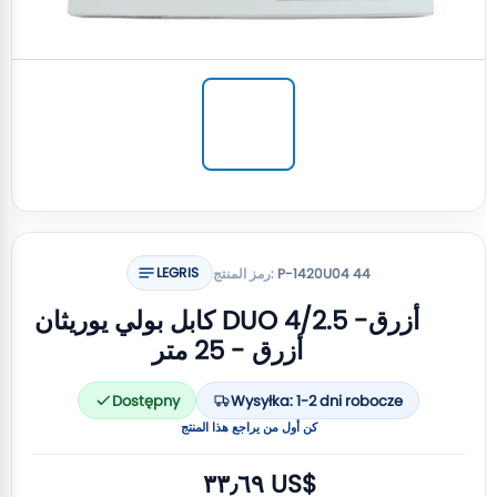
LEGRIS
P-1420U04 44
رمز المنتج:
كابل بولي يوريثان DUO 4/2.5 أزرق-
أزرق - 25 متر
Dostępny
Wysyłka: 1-2 dni robocze
كن أول من يراجع هذا المنتج
٣٣٫٦٩ US$