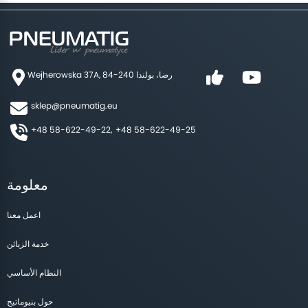
Wejherowska 37A, 84-240 رضا، بولندا
sklep@pneumatig.eu
+48 58-622-49-22,
+48 58-622-49-25
معلومة
اعمل معنا
خدمة الزبائن
النظام الأساسي
حول بنيوماتيج