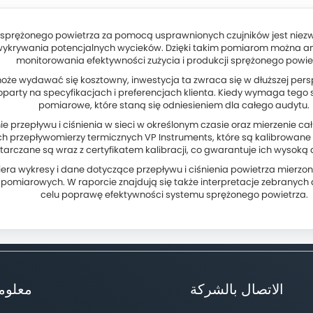
i sprężonego powietrza za pomocą usprawnionych czujników jest niezw
wykrywania potencjalnych wycieków. Dzięki takim pomiarom można an
monitorowania efektywności zużycia i produkcji sprężonego powie
że wydawać się kosztowny, inwestycja ta zwraca się w dłuższej persp
 oparty na specyfikacjach i preferencjach klienta. Kiedy wymaga te
pomiarowe, które staną się odniesieniem dla całego audytu.
 przepływu i ciśnienia w sieci w określonym czasie oraz mierzenie c
 przepływomierzy termicznych VP Instruments, które są kalibrowane s
tarczane są wraz z certyfikatem kalibracji, co gwarantuje ich wysoką
a wykresy i dane dotyczące przepływu i ciśnienia powietrza mierzon
w pomiarowych. W raporcie znajdują się także interpretacje zebran
celu poprawę efektywności systemu sprężonego powietrza.
الاتصال بالشركة
معلوم