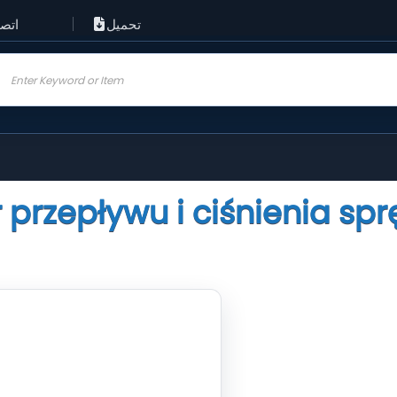
تحميل
اتص
przepływu i ciśnienia sp
sowany pomiarem?
9-22 lub napisz
matig.eu