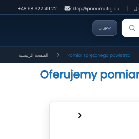
ال
sklep@pneumatig.eu
+48 58 622 49 22
فئات
Pomiar sprężonego powietrza
الصفحة الرئيسية
Oferujemy pomiar 
Jesteś zaintere
Zadzwoń 58-622-4
sklep@pneu