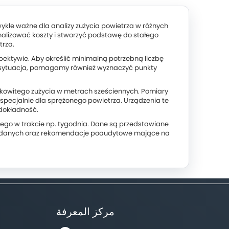
ykle ważne dla analizy zużycia powietrza w różnych
alizować koszty i stworzyć podstawę do stałego
trza.
ektywie. Aby określić minimalną potrzebną liczbę
go sytuacja, pomagamy również wyznaczyć punkty
ałkowitego zużycia w metrach sześciennych. Pomiary
pecjalnie dla sprężonego powietrza. Urządzenia te
 dokładność.
ego w trakcie np. tygodnia. Dane są przedstawiane
ych danych oraz rekomendacje poaudytowe mające na
مركز المعرفة