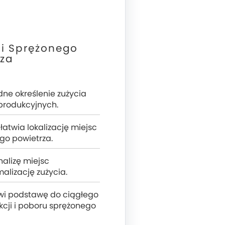
ci Sprężonego
rza
dne określenie zużycia
produkcyjnych.
Ułatwia lokalizację miejsc
go powietrza.
nalizę miejsc
alizację zużycia.
owi podstawę do ciągłego
kcji i poboru sprężonego