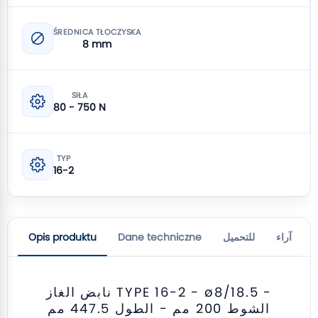
ŚREDNICA TŁOCZYSKA
8 mm
SIŁA
80 - 750 N
TYP
16-2
آراء
للتحميل
Dane techniczne
Opis produktu
نابض الغاز TYPE 16-2 - ø8/18.5 -
الشوط 200 مم - الطول 447.5 مم