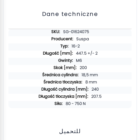
Dane techniczne
المزيد
SG-01624075
من
Suspa
المعلومات
16-2
447.5 +/- 2
M6
200
18,5 mm
8 mm
240
207.5
80 - 750 N
للتحميل