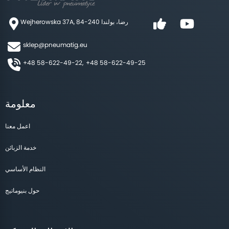
Wejherowska 37A, 84-240 رضا، بولندا
sklep@pneumatig.eu
+48 58-622-49-22,
+48 58-622-49-25
معلومة
اعمل معنا
خدمة الزبائن
النظام الأساسي
حول بنيوماتيج