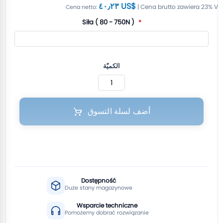
٤٠٫٢٣ US$
Siła ( 80 - 750N )
الكميّة
أضف لسلة التسوق
Dostępność
Duże stany magazynowe
Wsparcie techniczne
Pomożemy dobrać rozwiązanie