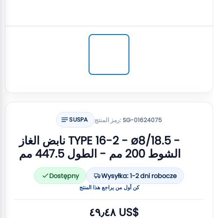
SUSPA
SG-01624075
رمز المنتج:
نابض الغاز TYPE 16-2 - ø8/18.5 -
الشوط 200 مم - الطول 447.5 مم
Dostępny
Wysyłka: 1-2 dni robocze
كن أول من يراجع هذا المنتج
٤٩٫٤٨ US$